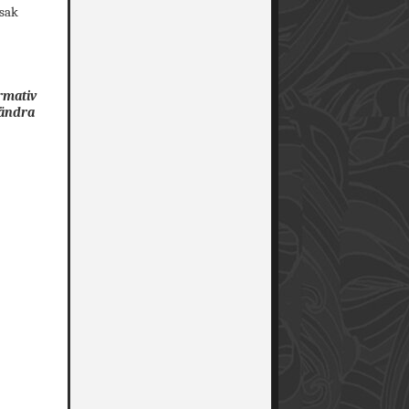
 sak
ormativ
rändra