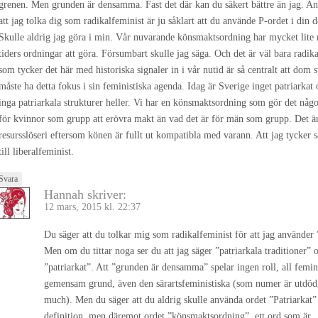
grenen. Men grunden är densamma. Fast det där kan du säkert bättre än jag. Anl
att jag tolka dig som radikalfeminist är ju såklart att du använde P-ordet i din d
Skulle aldrig jag göra i min. Vår nuvarande könsmaktsordning har mycket lit
tiders ordningar att göra. Försumbart skulle jag säga. Och det är väl bara radik
som tycker det här med historiska signaler in i vår nutid är så centralt att dom s
måste ha detta fokus i sin feministiska agenda. Idag är Sverige inget patriarkat
inga patriarkala strukturer heller. Vi har en könsmaktsordning som gör det någo
för kvinnor som grupp att erövra makt än vad det är för män som grupp. Det ä
resursslöseri eftersom könen är fullt ut kompatibla med varann. Att jag tycker 
till liberalfeminist.
Svara
Hannah
skriver:
12 mars, 2015 kl. 22:37
Du säger att du tolkar mig som radikalfeminist för att jag använder 
Men om du tittar noga ser du att jag säger ”patriarkala traditioner” 
”patriarkat”. Att ”grunden är densamma” spelar ingen roll, all femi
gemensam grund, även den särartsfeministiska (som numer är utdöd,
much). Men du säger att du aldrig skulle använda ordet ”Patriarkat” 
definition, men däremot ordet ”könsmaktsordning”, ett ord som är