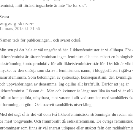
feminist, mitt förändringsarbete är inte ”he for she”.
Svara
wigwag
skriver:
12 mars, 2015 kl. 21:56
Nämen tack för publiceringen.. och svaret också.
Min syn på det hela är väl ungefär så här. Likhetsfeminister är vi allihopa. För 
likhetsfeminist är särartsfeminism ingen feminism alls utan enbart en biologisti
ideströmning kontraproduktiv för allt likhetsfeminister står för. Det här är vikt
mycket av den smörja som skrivs i feminismens namn, i bloggosfären, i själva 
särartsfeminism. Som betoningen av systerskap, könsseparatism, den kvinnliga
och uppvärderingen av densamma. Jag ogillar allt kraftfullt. Därför att jag är
likhetsfeminist. Liksom du. Män och kvinnor är långt mer lika än vad vi är olik
fullt ut kompatibla, utbytbara, mot varann i allt vad som har med samhällets sk
utformning att göra. Och oavsett samhällets utveckling.
Med det sagt så är det väl dom två likhetsfeministiska strömningar du redan n
de mest tongivande. Och framförallt då radikalfeminism. De övriga feministisk
strömningar som finns är väl snarast utlöpare eller utskott från den radikalfemin