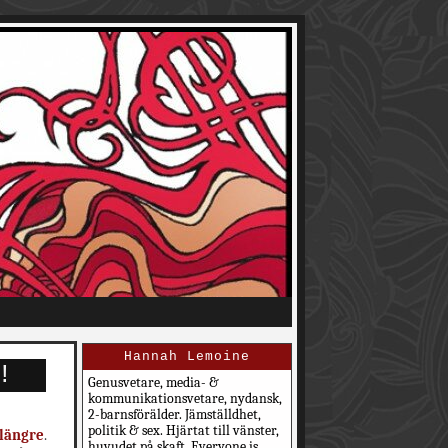
Hannah Lemoine
!
Genusvetare, media- &
kommunikationsvetare, nydansk,
2-barnsförälder. Jämställdhet,
politik & sex. Hjärtat till vänster,
 längre
.
huvudet på skaft. Everyone is