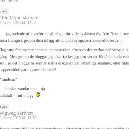
Skål till det!
Svara
Olle Oljud
skriver:
9 mars, 2015 kl. 14:38
…. jag undrade ofta varför du på något sätt ville avskärma dig från ”feminisme
ändå framgick genom dina inlägg att du ändå sympatiserade med idéerna…
/Jag satte feminismen inom situationstecken eftersom den verkar definieras oli
gång. Men genom de bloggar jag läser tycker jag den verkar förhållandevis enh
sen.. är det bloggarna som är själva diskursen/det offentliga samtalet, eller finn
papperstidningarna/gammelmedia? …
*funderar*
….kanske svamlar men.. tja…
Iallafall – fint inlägg.
Svara
wigwag
skriver:
9 mars, 2015 kl. 18:50