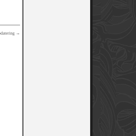
pdatering
→