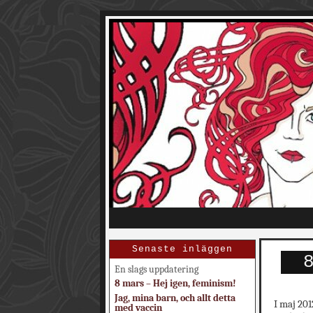
Senaste inläggen
En slags uppdatering
8 mars – Hej igen, feminism!
Jag, mina barn, och allt detta
I maj 201
med vaccin