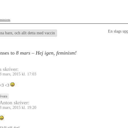
eminism
En slags up
na barn, och allt detta med vaccin
nses to
8 mars – Hej igen, feminism!
s
skriver:
8 mars, 2015 kl. 17:03
<3 <3
Svara
Anton
skriver:
8 mars, 2015 kl. 19:20