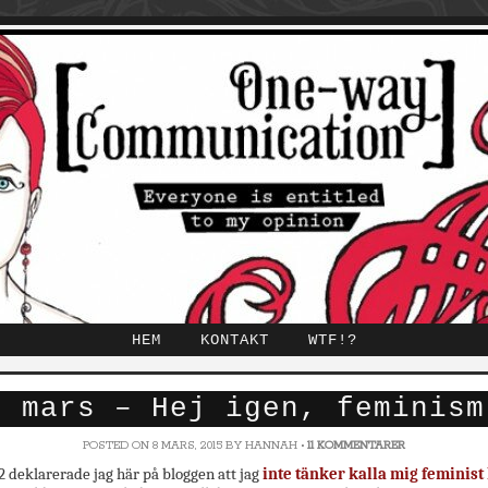
HEM
KONTAKT
WTF!?
8 mars – Hej igen, feminism
POSTED ON
8 MARS, 2015
BY
HANNAH
•
11 KOMMENTARER
2 deklarerade jag här på bloggen att jag
inte tänker kalla mig feminist