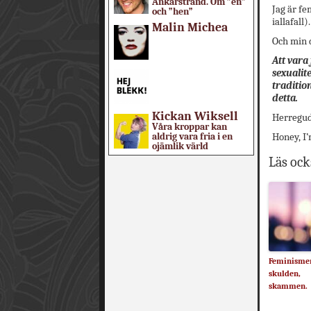
Ankarstrand. Om ”en”
Jag är fe
och ”hen”
iallafall).
Malin Michea
Och min d
Att vara
sexualit
traditio
detta.
Kickan Wiksell
Herregud
Våra kroppar kan
aldrig vara fria i en
Honey, I
ojämlik värld
Läs ock
Feminisme
skulden,
skammen.