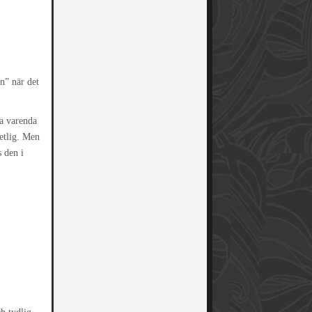
n” när det
ka varenda
etlig. Men
s den i