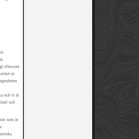
en
sk
igt eftersom
verket är
 egenheten
a och vi är
ötsel och
ämnt som är
a
istiska