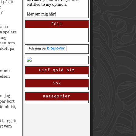
t på att
entitled to my opinion.
r
m”
Mer om mig här!
Följ
na ha
a spelare
gäng
dessutom
ikett på
kommit
Gief gold plz
relsen
Sök
om jag
Kategorier
ppar bort
 feminist,
t har gett
ort vem