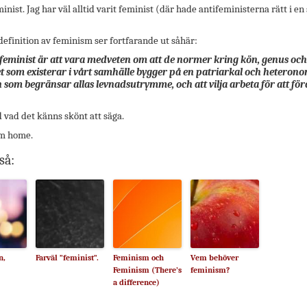
minist. Jag har väl alltid varit feminist (där hade antifeministerna rätt i en
efinition av feminism ser fortfarande ut såhär:
 feminist är att vara medveten om att de normer kring kön, genus och
et som existerar i vårt samhälle bygger på en patriarkal och heteron
n som begränsar allas levnadsutrymme, och att vilja arbeta för att fö
 vad det känns skönt att säga.
’m home.
så:
n,
Farväl ”feminist”.
Feminism och
Vem behöver
Feminism (There’s
feminism?
a difference)