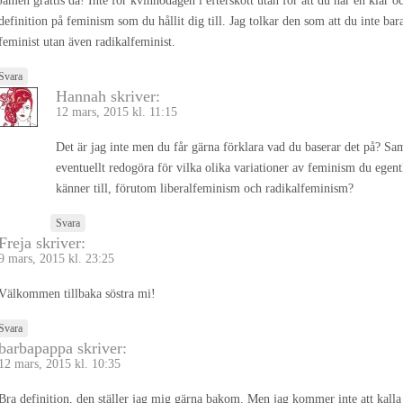
Jamen grattis då! Inte för kvinnodagen i efterskott utan för att du har en klar o
definition på feminism som du hållit dig till. Jag tolkar den som att du inte bar
feminist utan även radikalfeminist.
Svara
Hannah
skriver:
12 mars, 2015 kl. 11:15
Det är jag inte men du får gärna förklara vad du baserar det på? Sa
eventuellt redogöra för vilka olika variationer av feminism du egent
känner till, förutom liberalfeminism och radikalfeminism?
Svara
Freja
skriver:
9 mars, 2015 kl. 23:25
Välkommen tillbaka söstra mi!
Svara
barbapappa
skriver:
12 mars, 2015 kl. 10:35
Bra definition, den ställer jag mig gärna bakom. Men jag kommer inte att kall