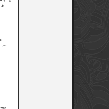
ch tydlig
a är
mt
ligen
a mig