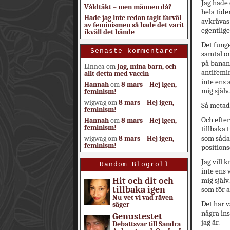
Jag hade 
Våldtäkt – men männen då?
hela tide
Hade jag inte redan tagit farväl
avkrävas
av feminismen så hade det varit
egentlige
ikväll det hände
Det funge
Senaste kommentarer
samtal om
på banan 
Linnea
om
Jag, mina barn, och
antifemin
allt detta med vaccin
inte ens 
Hannah
om
8 mars – Hej igen,
mig själv.
feminism!
wigwag
om
8 mars – Hej igen,
Så metade
feminism!
Och efter
Hannah
om
8 mars – Hej igen,
feminism!
tillbaka 
som sådan
wigwag
om
8 mars – Hej igen,
feminism!
positions
Jag vill 
Random Blogroll
inte ens 
Hit och dit och
mig själv
tillbaka igen
som för a
Nu vet vi vad räven
Det har v
säger
några ins
Genustestet
jag är.
Debattsvar till Sandra