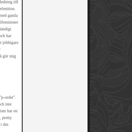
edning till
efenition.
e med gamla
alfeminister
tändigt
 och har
t jobbigare
r
så gör mig
”p-ordet”.
och inte
nism har en
 pretty
i din