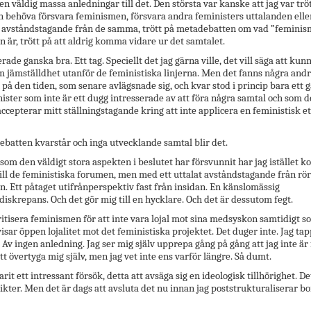
en väldig massa anledningar till det. Den största var kanske att jag var tröt
n behöva försvara feminismen, försvara andra feministers uttalanden elle
 avståndstagande från de samma, trött på metadebatten om vad ”feminis
n är, trött på att aldrig komma vidare ur det samtalet.
rade ganska bra. Ett tag. Speciellt det jag gärna ville, det vill säga att kun
 jämställdhet utanför de feministiska linjerna. Men det fanns några andr
på den tiden, som senare avlägsnade sig, och kvar stod i princip bara ett 
ister som inte är ett dugg intresserade av att föra några samtal och som 
accepterar mitt ställningstagande kring att inte applicera en feministisk et
batten kvarstår och inga utvecklande samtal blir det.
som den väldigt stora aspekten i beslutet har försvunnit har jag istället 
till de feministiska forumen, men med ett uttalat avståndstagande från rö
. Ett påtaget utifrånperspektiv fast från insidan. En känslomässig
diskrepans. Och det gör mig till en hycklare. Och det är dessutom fegt.
kritisera feminismen för att inte vara lojal mot sina medsyskon samtidigt s
visar öppen lojalitet mot det feministiska projektet. Det duger inte. Jag ta
. Av ingen anledning. Jag ser mig själv upprepa gång på gång att jag inte är
tt övertyga mig själv, men jag vet inte ens varför längre. Så dumt.
arit ett intressant försök, detta att avsäga sig en ideologisk tillhörighet. De
ikter. Men det är dags att avsluta det nu innan jag poststrukturaliserar b