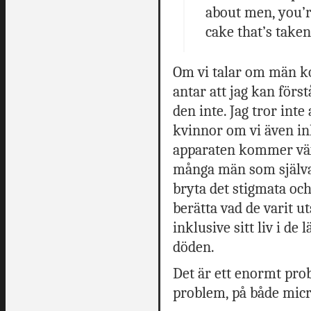
about men, you’r
cake that’s taken
Om vi talar om män ko
antar att jag kan förs
den inte. Jag tror inte
kvinnor om vi även ink
apparaten kommer växa
många män som själva v
bryta det stigmata och
berätta vad de varit uts
inklusive sitt liv i d
döden.
Det är ett enormt pro
problem, på både micr