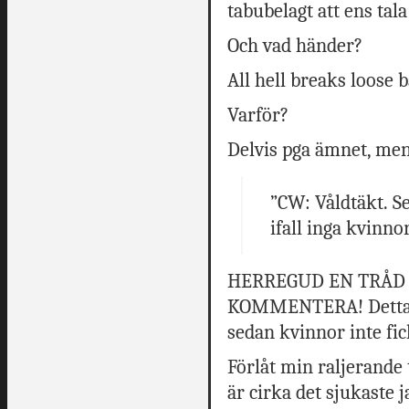
tabubelagt att ens tal
Och vad händer?
All hell breaks loose 
Varför?
Delvis pga ämnet, men
”CW: Våldtäkt. Se
ifall inga kvinn
HERREGUD EN TRÅD 
KOMMENTERA! Detta ä
sedan kvinnor inte fic
Förlåt min raljerande t
är cirka det sjukaste 