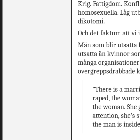
Krig. Fattigdom. Konf
homosexuella. Låg utb
dikotomi.
Och det faktum att vi 
Män som blir utsatta f
utsatta än kvinnor som
många organisationer 
övergreppsdrabbade kv
”There is a marr
raped, the woman
the woman. She g
attention, she’s
the man is inside