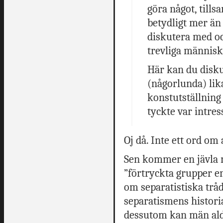
göra något, til
betydligt mer än 
diskutera med oc
trevliga männis
Här kan du disku
(någorlunda) lik
konstutställning
tyckte var intre
Oj då. Inte ett ord om 
Sen kommer en jävla m
”förtryckta grupper e
om separatistiska trå
separatismens historia 
dessutom kan män aldr