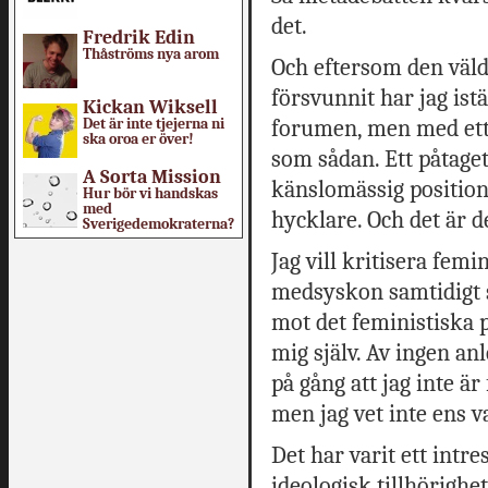
det.
Fredrik Edin
Thåströms nya arom
Och eftersom den väldi
försvunnit har jag istä
Kickan Wiksell
Det är inte tjejerna ni
forumen, men med ett 
ska oroa er över!
som sådan. Ett påtaget
A Sorta Mission
känslomässig positions
Hur bör vi handskas
med
hycklare. Och det är d
Sverigedemokraterna?
Jag vill kritisera femi
medsyskon samtidigt s
mot det feministiska p
mig själv. Av ingen an
på gång att jag inte är
men jag vet inte ens v
Det har varit ett intre
ideologisk tillhörighet