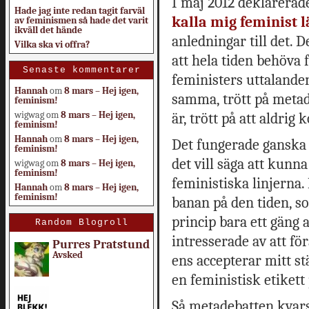
I maj 2012 deklarerade
Hade jag inte redan tagit farväl
kalla mig feminist 
av feminismen så hade det varit
ikväll det hände
anledningar till det. D
Vilka ska vi offra?
att hela tiden behöva
Senaste kommentarer
feministers uttalande
Hannah
om
8 mars – Hej igen,
samma, trött på meta
feminism!
wigwag
om
8 mars – Hej igen,
är, trött på att aldri
feminism!
Hannah
om
8 mars – Hej igen,
Det fungerade ganska br
feminism!
det vill säga att kunn
wigwag
om
8 mars – Hej igen,
feminism!
feministiska linjerna
Hannah
om
8 mars – Hej igen,
feminism!
banan på den tiden, so
princip bara ett gäng 
Random Blogroll
intresserade av att f
Purres Pratstund
Avsked
ens accepterar mitt st
en feministisk etikett 
Så metadebatten kvars