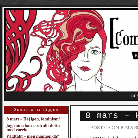
HE
Senaste inläggen
8 mars – 
8 mars – Hej igen, feminism!
Jag, mina barn, och allt detta
POSTED ON
8 MARS
med vaccin
Våldtäkt – men männen då?