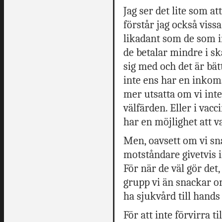
Jag ser det lite som at
förstår jag också viss
likadant som de som in
de betalar mindre i sk
sig med och det är bät
inte ens har en inkoms
mer utsatta om vi int
välfärden. Eller i vac
har en möjlighet att v
Men, oavsett om vi sna
motståndare givetvis i
För när de väl gör det,
grupp vi än snackar om
ha sjukvård till hand
För att inte förvirra t