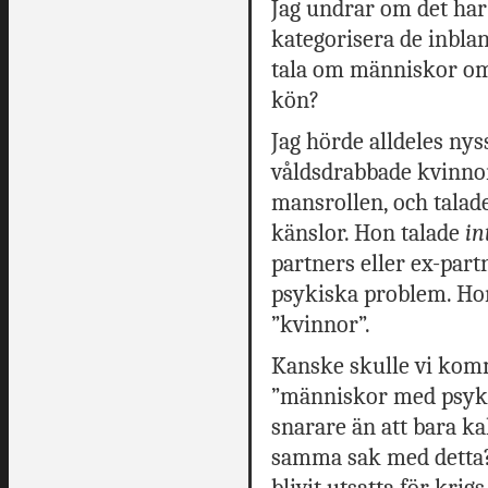
Jag undrar om det har 
kategorisera de inblan
tala om människor om v
kön?
Jag hörde alldeles ny
våldsdrabbade kvinnor
mansrollen, och talade
känslor. Hon talade
in
partners eller ex-par
psykiska problem. Hon
”kvinnor”.
Kanske skulle vi komm
”människor med psyki
snarare än att bara k
samma sak med detta?
blivit utsatta för kri