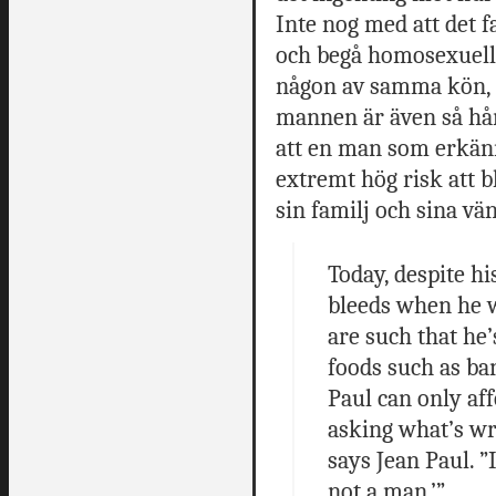
Inte nog med att det f
och begå homosexuella
någon av samma kön, i
mannen är även så hå
att en man som erkänne
extremt hög risk att b
sin familj och sina vä
Today, despite hi
bleeds when he 
are such that he’
foods such as ba
Paul can only af
asking what’s wro
says Jean Paul. ”
not a man.’”