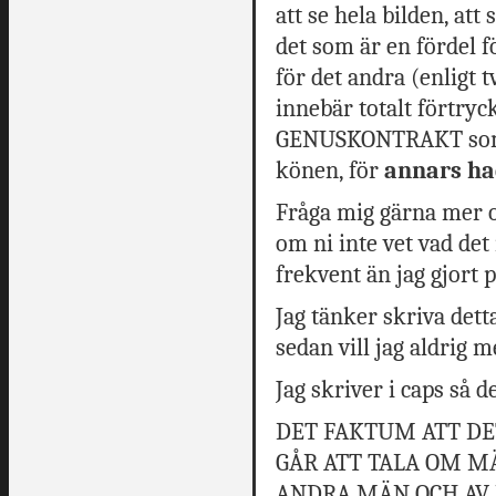
att se hela bilden, att
det som är en fördel f
för det andra (enligt 
innebär totalt förtry
GENUSKONTRAKT som ge
könen, för
annars had
Fråga mig gärna mer
om ni inte vet vad det
frekvent än jag gjort 
Jag tänker skriva detta 
sedan vill jag aldrig 
Jag skriver i caps så d
DET FAKTUM ATT DE
GÅR ATT TALA OM M
ANDRA MÄN OCH AV K