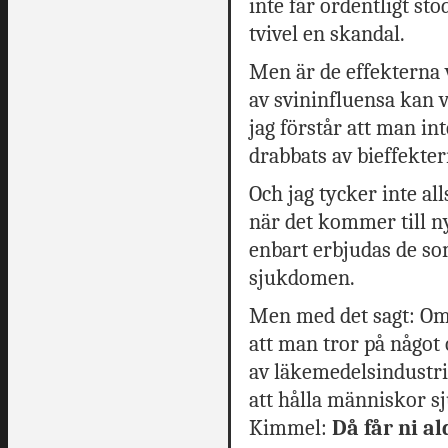
inte får ordentligt st
tvivel en skandal.
Men är de effekterna
av svininfluensa kan va
jag förstår att man in
drabbats av bieffekte
Och jag tycker inte al
när det kommer till n
enbart erbjudas de so
sjukdomen.
Men med det sagt: Om m
att man tror på något 
av läkemedelsindustri
att hålla människor s
Kimmel:
Då får ni al