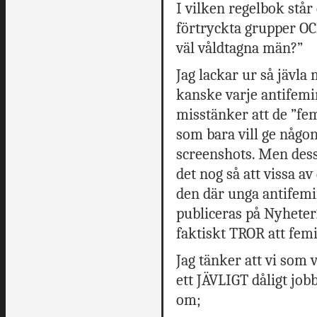
I vilken regelbok står
förtryckta grupper OC
väl våldtagna män?”
Jag lackar ur så jävla 
kanske varje antifemin
misstänker att de ”fem
som bara vill ge någon
screenshots. Men dessv
det nog så att vissa a
den där unga antifemi
publiceras på Nyheter
faktiskt TROR att fem
Jag tänker att vi som v
ett JÄVLIGT dåligt job
om;