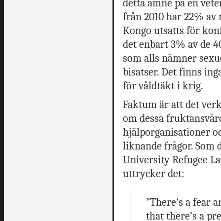
detta ämne på en vete
från 2010 har 22% av
Kongo utsatts för konfl
det enbart 3% av de 4
som alls nämner sexue
bisatser. Det finns in
för våldtäkt i krig.
Faktum är att det verk
om dessa fruktansvär
hjälporganisationer 
liknande frågor. Som 
University Refugee La
uttrycker det:
”There’s a fear 
that there’s a pr