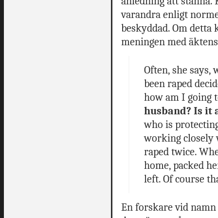
anledning att stanna
varandra enligt norm
beskyddad. Om detta k
meningen med äktens
Often, she says,
been raped decid
how am I going t
husband? Is it 
who is protectin
working closely 
raped twice. Whe
home, packed her
left. Of course t
En forskare vid namn 