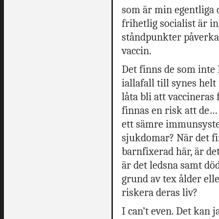
som är min egentliga d
frihetlig socialist är
ståndpunkter påverkar
vaccin.
Det finns de som inte
iallafall till synes hel
låta bli att vaccineras 
finnas en risk att de… 
ett sämre immunsyst
sjukdomar? När det fin
barnfixerad här, är de
är det ledsna samt dö
grund av tex ålder el
riskera deras liv?
I can’t even. Det kan j