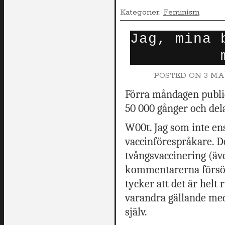
Kategorier:
Feminism
Jag, mina 
POSTED ON
3 MAR
Förra måndagen public
50 000 gånger och dela
W00t. Jag som inte en
vaccinförespråkare. De
tvångsvaccinering (äv
kommentarerna försöker
tycker att det är helt 
varandra gällande medi
själv.