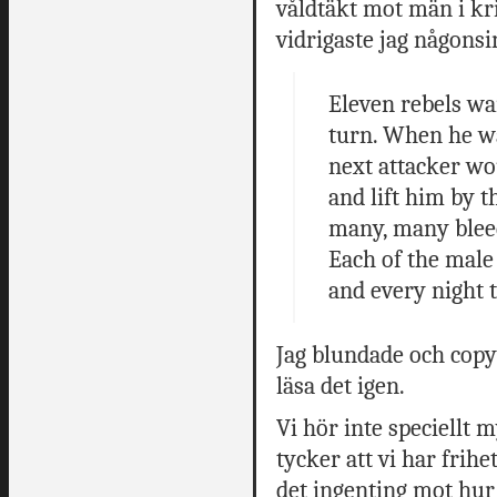
våldtäkt mot män i kri
vidrigaste jag någonsin
Eleven rebels wa
turn. When he wa
next attacker wo
and lift him by t
many, many bleedi
Each of the male
and every night 
Jag blundade och copypa
läsa det igen.
Vi hör inte speciellt
tycker att vi har frih
det ingenting mot hur 