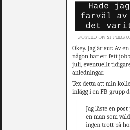
Hade jag
farväl av
det vari
POSTED ON
21 FEBRUA
Okey. Jag är sur. Av 
någon har ett fett jobb
juli, eventuellt tidig
anledningar.
Tex detta att min koll
inlägg i en FB-grupp d
Jag läste en post 
en man som våldt
ingen trott på ho