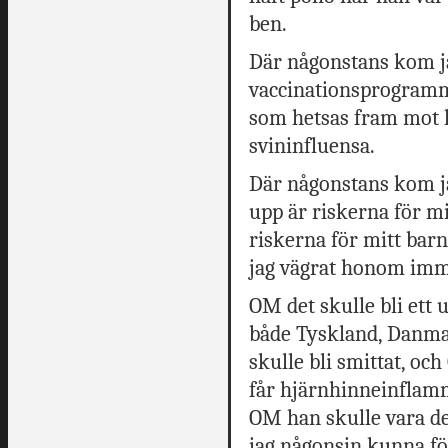
ben.
Där någonstans kom ja
vaccinationsprogramm
som hetsas fram mot h
svininfluensa.
Där någonstans kom jag
upp är riskerna för m
riskerna för mitt bar
jag vägrat honom imm
OM det skulle bli ett u
både Tyskland, Danma
skulle bli smittat, oc
får hjärnhinneinflam
OM han skulle vara de
jag någonsin kunna fö