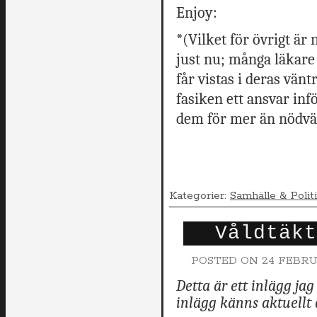
Enjoy:
*(Vilket för övrigt är 
just nu; många läkare s
får vistas i deras vän
fasiken ett ansvar infö
dem för mer än nödvän
Kategorier:
Samhälle & Polit
Våldtäkt
POSTED ON
24 FEBRU
Detta är ett inlägg ja
inlägg känns aktuellt 