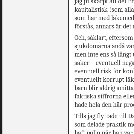
jag ju skarpt att det 
kapitalistisk (som alla
som har med läkemedel
förstås, annars är det
Och, såklart, eftersom 
sjukdomarna ändå var 
men inte ens så långt 
saker – eventuell neg
eventuell risk för kon
eventuellt korrupt lä
barn blir aldrig smitta
faktiska siffrorna ell
hade hela den här proc
Tills jag flyttade till
som delade praktik me
haft polio när han var