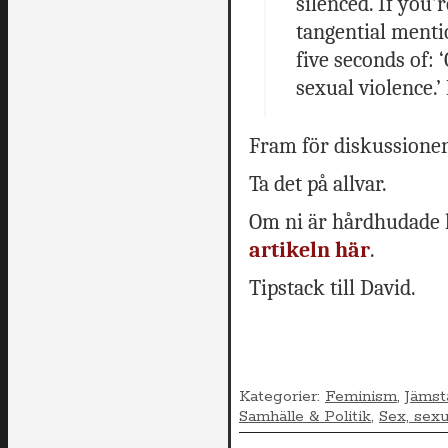
silenced. If you’r
tangential mentio
five seconds of: 
sexual violence.’
Fram för diskussione
Ta det på allvar.
Om ni är hårdhudade 
artikeln här
.
Tipstack till David.
Kategorier:
Feminism
,
Jämst
Samhälle & Politik
,
Sex, sexu