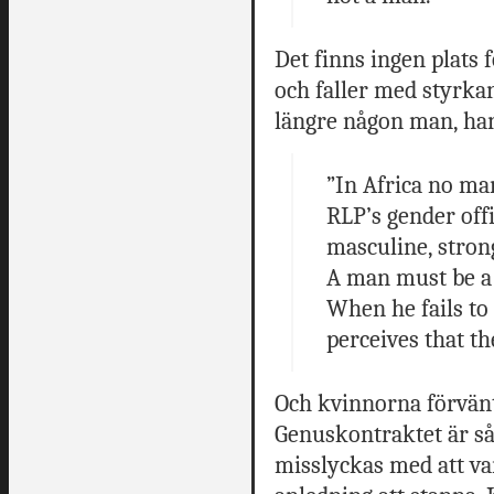
Det finns ingen plats 
och faller med styrkan
längre någon man, han 
”In Africa no man
RLP’s gender off
masculine, stron
A man must be a 
When he fails to 
perceives that t
Och kvinnorna förvänta
Genuskontraktet är så
misslyckas med att v