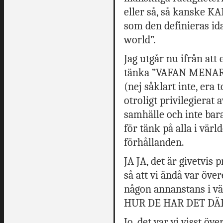
eller så, så kanske K
som den definieras ida
world”.
Jag utgår nu ifrån att
tänka ”VAFAN MENA
(nej såklart inte, era 
otroligt privilegierat 
samhälle och inte bara
för tänk på alla i vä
förhållanden.
JA JA, det är givetvis
så att vi ändå var öve
någon annanstans i v
HUR DE HAR DET DÄR
Jo, det var vi visst öv