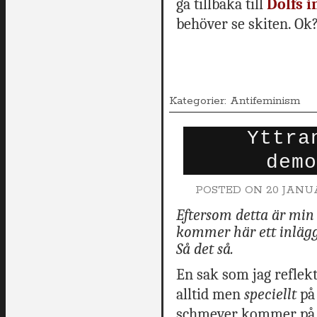
gå tillbaka till
Dolfs i
behöver se skiten. Ok?
Kategorier: Antifeminism
Yttra
demo
POSTED ON
20 JANUA
Eftersom detta är min
kommer här ett inlägg
Så det så.
En sak som jag reflekte
alltid men
speciellt
på 
schmever kommer på t