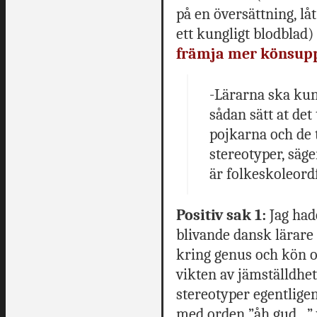
på en översättning, lå
ett kungligt blodblad) o
främja mer könsupp
-Lärarna ska kun
sådan sätt at det
pojkarna och de t
stereotyper, säg
är folkeskoleordf
Positiv sak 1:
Jag hade
blivande dansk lärare
kring genus och kön oc
vikten av jämställdhet
stereotyper egentlige
med orden ”åh gud…” vi