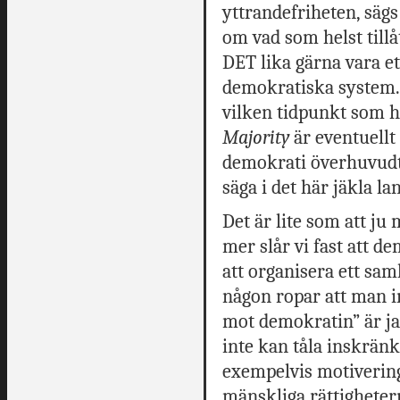
yttrandefriheten, sägs
om vad som helst tillå
DET lika gärna vara et
demokratiska system. 
vilken tidpunkt som h
Majority
är eventuell
demokrati överhuvudt
säga i det här jäkla la
Det är lite som att ju
mer slår vi fast att de
att organisera ett sam
någon ropar att man in
mot demokratin” är j
inte kan tåla inskrän
exempelvis motiverin
mänskliga rättigheter