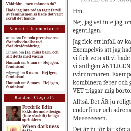
POSTED ON
23 JANUA
Våldtäkt – men männen då?
Hm.
Hade jag inte redan tagit farväl
av feminismen så hade det varit
ikväll det hände
Nej, jag vet inte jag, o
egentligen.
Senaste kommentarer
anna
om
De usla premisserna
Jag fick ett infall av k
för individualiserad
föräldraförsäkring
Exempelvis att jag had
Linnea
om
Jag, mina barn, och
allt detta med vaccin
vi fick veta att vi ha
Hannah
om
8 mars – Hej igen,
vi äntligen ÄNTLIGEN k
feminism!
wigwag
om
8 mars – Hej igen,
tvårummaren. Exempelvi
feminism!
kombinera feber och g
Hannah
om
8 mars – Hej igen,
feminism!
VET triggar mig borto
Random Blogroll
Alltså. Det ÄR ju roli
Fredrik Edin
endorfiner och adrena
Exkluderande design:
(inte särskilt) heliga
Meeeeeeeen.
sprinklers
When darkness
Det är ju för lättköpta 