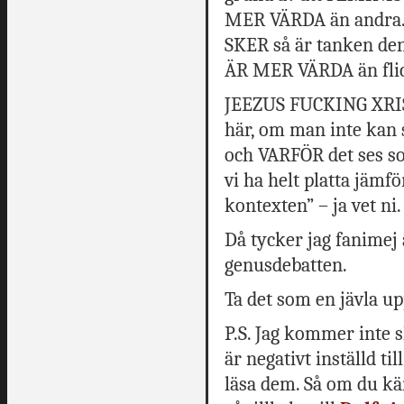
MER VÄRDA än andra. 
SKER så är tanken d
ÄR MER VÄRDA än fli
JEEZUS FUCKING XRIST
här, om man inte kan
och VARFÖR det ses so
vi ha helt platta jämfö
kontexten” – ja vet ni.
Då tycker jag fanimej 
genusdebatten.
Ta det som en jävla u
P.S. Jag kommer inte
är negativt inställd ti
läsa dem. Så om du kän