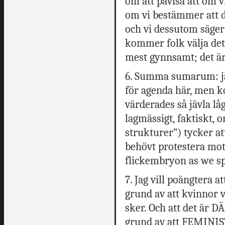
om att påvisa att om v
om vi bestämmer att de
och vi dessutom säger
kommer folk välja de
mest gynnsamt; det är 
6. Summa sumarum: jag
för agenda här, men k
värderades så jävla låg
lagmässigt, faktiskt, o
strukturer”) tycker at
behövt protestera mot 
flickembryon as we s
7. Jag vill poängtera at
grund av att kvinnor 
sker. Och att det är D
grund av att FEMINIST