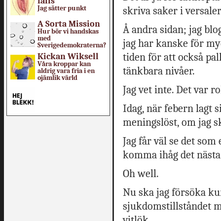
falls
Jag sätter punkt
skriva saker i versaler
A Sorta Mission
Å andra sidan; jag blogg
Hur bör vi handskas
med
jag har kanske för myc
Sverigedemokraterna?
tiden för att också pal
Kickan Wiksell
Våra kroppar kan
tänkbara nivåer.
aldrig vara fria i en
ojämlik värld
Jag vet inte. Det var rol
Idag, när febern lagt 
meningslöst, om jag sk
Jag får väl se det som
komma ihåg det nästa g
Oh well.
Nu ska jag försöka ku
sjukdomstillståndet m
vitlök.