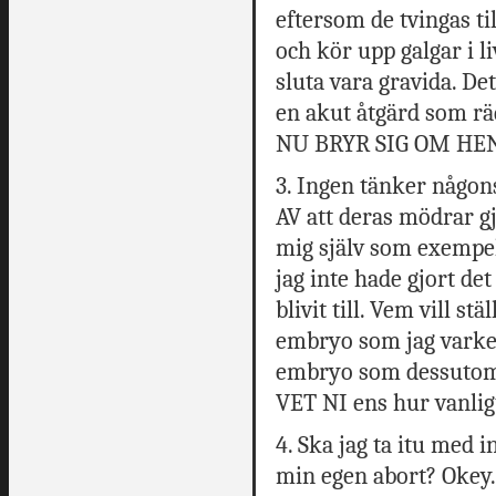
eftersom de tvingas t
och kör upp galgar i 
sluta vara gravida. Det
en akut åtgärd som rä
NU BRYR SIG OM HE
3. Ingen tänker någo
AV att deras mödrar gj
mig själv som exempel:
jag inte hade gjort de
blivit till. Vem vill s
embryo som jag varken
embryo som dessutom l
VET NI ens hur vanligt
4. Ska jag ta itu med i
min egen abort? Okey. 