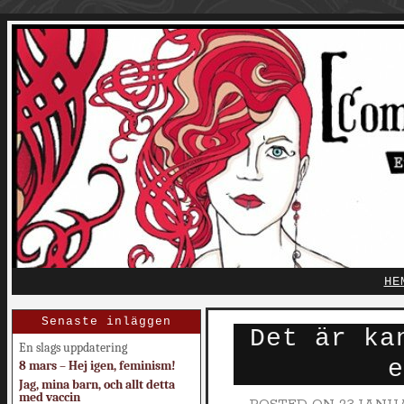
HE
Senaste inläggen
Det är ka
En slags uppdatering
e
8 mars – Hej igen, feminism!
Jag, mina barn, och allt detta
med vaccin