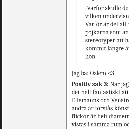
-Varför skulle d
vilken undervisni
Varför är det all
pojkarna som ans
stereotyper att h
kommit längre än
hon.
Jag ba: Özlem <3
Positiv sak 3:
När jag
det helt fantastiskt at
Ellemanns och Venstre
andra är förstås köns
flickor är helt diamet
vistas i samma rum oc