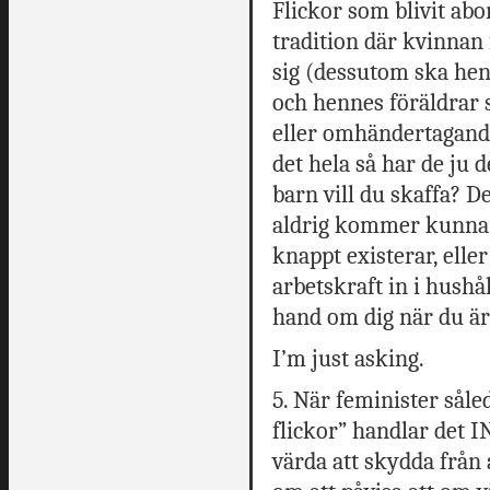
Flickor som blivit abo
tradition där kvinnan 
sig (dessutom ska henn
och hennes föräldrar s
eller omhändertagande
det hela så har de ju 
barn vill du skaffa? 
aldrig kommer kunna g
knappt existerar, elle
arbetskraft in i hus
hand om dig när du ä
I’m just asking.
5. När feminister såle
flickor” handlar det 
värda att skydda från 