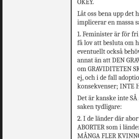
OKEY.
Låt oss bena upp det hä
implicerar en massa s
1. Feminister är för fri
få lov att besluta om 
eventuellt också behö
annat än att DEN GR
om GRAVIDITETEN SK
ej, och i de fall adopti
konsekvenser; INTE
Det är kanske inte SÅ 
saken tydligare:
2. I de länder där ab
ABORTER som i länder d
MÅNGA FLER KVINNOR D