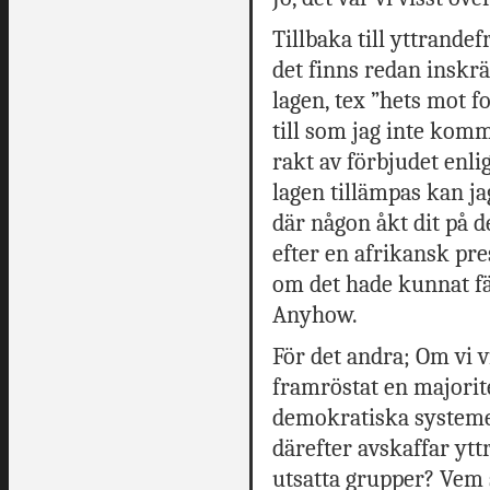
Tillbaka till yttrande
det finns redan inskrä
lagen, tex ”hets mot f
till som jag inte kom
rakt av förbjudet enli
lagen tillämpas kan jag
där någon åkt dit på 
efter en afrikansk pre
om det hade kunnat fäl
Anyhow.
För det andra; Om vi v
framröstat en majorit
demokratiska systeme
därefter avskaffar ytt
utsatta grupper? Vem s