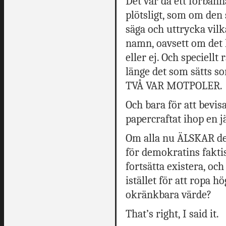
Det var då ett förban
plötsligt, som om den s
säga och uttrycka vilk
namn, oavsett om det
eller ej. Och speciellt 
länge det som sätts 
TVÅ VAR MOTPOLER.
Och bara för att bevisa
papercraftat ihop en j
Om alla nu ÄLSKAR dem
för demokratins faktis
fortsätta existera, oc
istället för att ropa 
okränkbara värde?
That’s right, I said it.