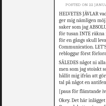
POSTED ON
22 JANUA
HELVETES JÄVLAR vad d
ger mig nämligen möjl
saker som jag ABSOLUT 
för tusan INTE räkna 
för en gångs skull lev
Communication. LET
rebloggar först förlora
SÅLEDES något ni alla v
men som jag stoiskt s
hållit mig ifrån att g
tal på något en antifem
[paus för flämtande iv
Okey. Det här inlägge