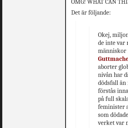
OMG! WHAT CAN THIS
Det är följande:
Okej, miljo
de inte var
människor 
Guttmacher
aborter glo
nivån har d
dödsfall än
förstås inn
på full skal
feminister 
som dödades
verket var 