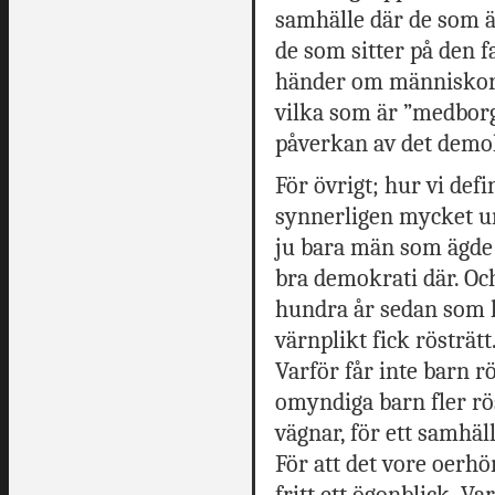
samhälle där de som ä
de som sitter på den 
händer om människor 
vilka som är ”medborga
påverkan av det demo
För övrigt; hur vi def
synnerligen mycket un
ju bara män som ägde k
bra demokrati där. Och
hundra år sedan som 
värnplikt fick rösträt
Varför får inte barn rö
omyndiga barn fler rös
vägnar, för ett samhäl
För att det vore oerhö
fritt ett ögonblick. Va