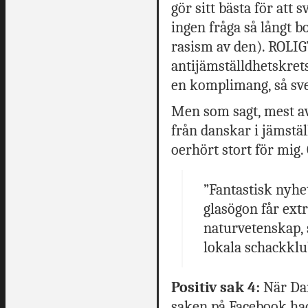
gör sitt bästa för att 
ingen fråga så långt b
rasism av den). ROLIGT
antijämställdhetskrets
en komplimang, så sve
Men som sagt, mest av
från danskar i jämstä
oerhört stort för mig.
”Fantastisk nyhe
glasögon får ext
naturvetenskap, 
lokala schackklu
Positiv sak 4:
När Da
saken på Facebook hade 