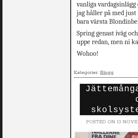
vanliga vardagsinlägg
jag håller på med just 
bara värsta Blondinbel
Spring genast iväg och
uppe redan, men ni ka
Wohoo!
Kategorier:
Blogg
Jättemång
skolsyst
POSTED ON
13 NOVE