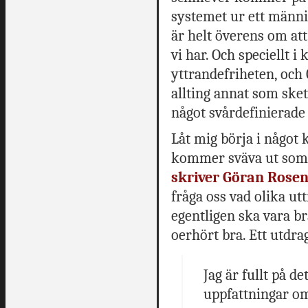
systemet ur ett männi
är helt överens om att
vi har. Och speciellt i
yttrandefriheten, och 
allting annat som ske
något svårdefinierade 
Låt mig börja i något 
kommer sväva ut som 
skriver Göran Rosen
fråga oss vad olika ut
egentligen ska vara br
oerhört bra. Ett utdra
Jag är fullt på d
uppfattningar om