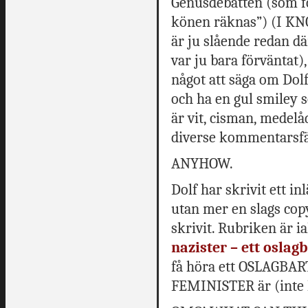
Genusdebatten (som fo
könen räknas”) (I KNO
är ju slående redan där
var ju bara förväntat),
något att säga om Dolf
och ha en gul smiley s
är vit, cisman, medelå
diverse kommentarsfä
ANYHOW.
Dolf har skrivit ett in
utan mer en slags cop
skrivit. Rubriken är ial
nazister – ett osla
få höra ett OSLAGBAR
FEMINISTER är (inte 