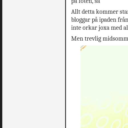
på foten, så
Allt detta kommer star
bloggar på ipaden frå
inte orkar joxa med al
Men trevlig midsomma