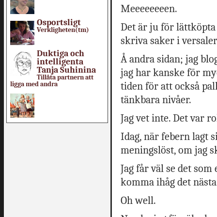
Meeeeeeeen.
Osportsligt
Det är ju för lättköpta 
Verkligheten(tm)
skriva saker i versaler
Duktiga och
Å andra sidan; jag blogg
intelligenta
Tanja Suhinina
jag har kanske för myc
Tillåta partnern att
ligga med andra
tiden för att också pal
tänkbara nivåer.
Jag vet inte. Det var rol
Idag, när febern lagt 
meningslöst, om jag sk
Jag får väl se det som
komma ihåg det nästa g
Oh well.