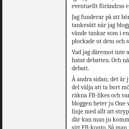
eventuellt förändras e
Jag funderar på att bö
tankesätt när jag blog
vände tankar som i en
plockade ut dem och s
Vad jag däremot inte al
hatat debatten. Och n
debatt.
Å andra sidan; det är 
del välja att ta bort 
räkna FB-likes och va
bloggen heter ju One-
linje med allt att stry
där kan man ju komme
sitt FB-konto. Så man m