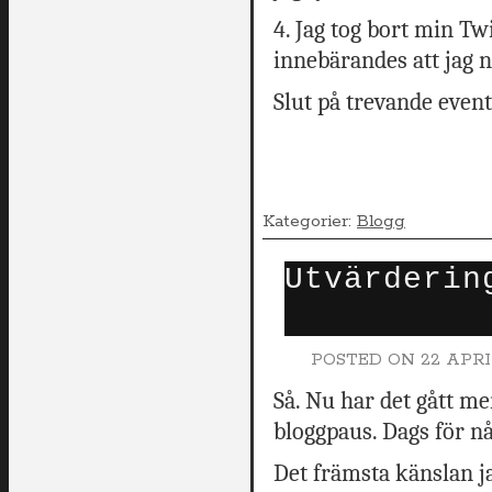
4. Jag tog bort min Tw
innebärandes att jag nu
Slut på trevande event
Kategorier:
Blogg
Utvärderin
POSTED ON
22 APRI
Så. Nu har det gått m
bloggpaus. Dags för n
Det främsta känslan j