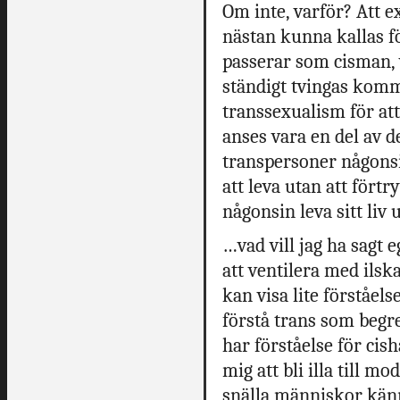
Om inte, varför? Att 
nästan kunna kallas f
passerar som cisman, 
ständigt tvingas komm
transsexualism för att
anses vara en del av d
transpersoner någonsi
att leva utan att fört
någonsin leva sitt liv 
…vad vill jag ha sagt 
att ventilera med ilsk
kan visa lite förståels
förstå trans som begrep
har förståelse för cish
mig att bli illa till m
snälla människor känn