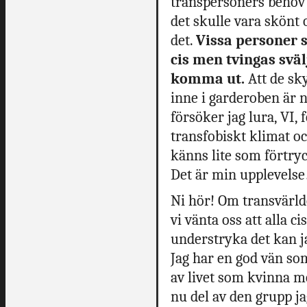
transpersoners behov 
det skulle vara skönt 
det.
Vissa personer s
cis men tvingas svälj
komma ut.
Att de sky
inne i garderoben är n
försöker jag lura, VI, 
transfobiskt klimat oc
känns lite som förtryc
Det är min upplevelse
Ni hör! Om transvärld
vi vänta oss att alla 
understryka det kan j
Jag har en god vän so
av livet som kvinna me
nu del av den grupp j