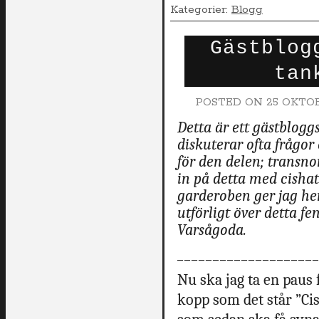
Kategorier:
Blogg
Gästblog
tan
POSTED ON
25 OKTOB
Detta är ett gästbloggs
diskuterar ofta frågo
för den delen; transno
in på detta med cishat
garderoben ger jag he
utförligt över detta f
Varsågoda.
___________________
Nu ska jag ta en paus 
kopp som det står ”Ci