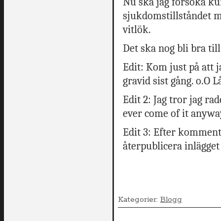
Nu ska jag försöka ku
sjukdomstillståndet m
vitlök.
Det ska nog bli bra till
Edit: Kom just på att j
gravid sist gång. o.O Lå
Edit 2: Jag tror jag r
ever come of it anywa
Edit 3: Efter kommenta
återpublicera inlägget
Kategorier:
Blogg