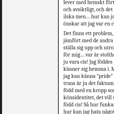
lever med hemskt för
och avsiktligt, och de
ilska men… hur kan ja
önskar att jag var en
Det finns ett problem,
jämfört med de andra 
ställa sig upp och utr
för mig… var är stolthe
ju vara cis! Jag född
känner sig hemma i. Mi
jag kan känna ”pride” 
trans är ju det faktum
född med en kropp s
könsidentitet, det vill 
född cis! Så hur funka
hur kan jag hata något j