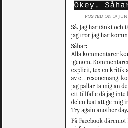
Okey. Såhä
POSTED ON
19 JUN
Så. Jag har tänkt och t
jag tror jag har kommi
Såhär:
Alla kommentarer ko
igenom. Kommentarer s
explicit, tex en kritik 
av ett resonemang, k
jag pallar ta mig an
ett tillfälle då jag int
delen lust att ge mig i
Try again another day
På Facebook däremot k