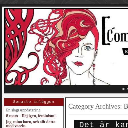
HE
Senaste inläggen
Category Archives:
B
En slags uppdatering
8 mars – Hej igen, feminism!
Jag, mina barn, och allt detta
Det är ka
med vaccin