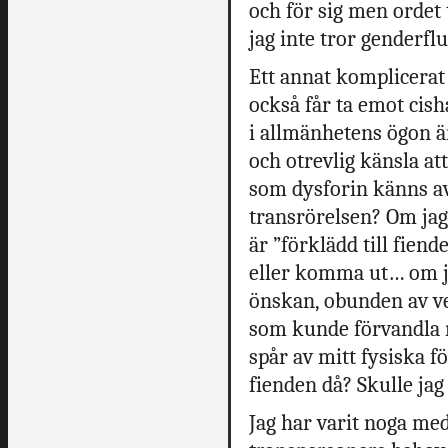
och för sig men ordet
jag inte tror genderfl
Ett annat komplicerat
också får ta emot cish
i allmänhetens ögon ä
och otrevlig känsla at
som dysforin känns av
transrörelsen? Om ja
är ”förklädd till fien
eller komma ut… om ja
önskan, obunden av ve
som kunde förvandla mi
spår av mitt fysiska fö
fienden då? Skulle jag
Jag har varit noga med