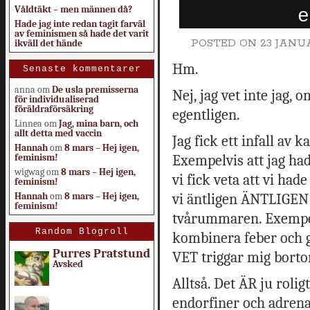
Våldtäkt – men männen då?
e
Hade jag inte redan tagit farväl
av feminismen så hade det varit
POSTED ON
23 JANUA
ikväll det hände
Hm.
Senaste kommentarer
anna
om
De usla premisserna
Nej, jag vet inte jag, o
för individualiserad
föräldraförsäkring
egentligen.
Linnea
om
Jag, mina barn, och
allt detta med vaccin
Jag fick ett infall av k
Hannah
om
8 mars – Hej igen,
feminism!
Exempelvis att jag had
wigwag
om
8 mars – Hej igen,
vi fick veta att vi ha
feminism!
Hannah
om
8 mars – Hej igen,
vi äntligen ÄNTLIGEN k
feminism!
tvårummaren. Exempelvi
Random Blogroll
kombinera feber och g
Purres Pratstund
VET triggar mig borto
Avsked
Alltså. Det ÄR ju roli
endorfiner och adrena