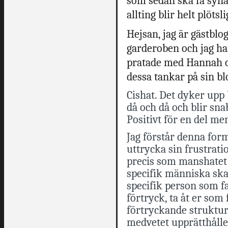
som sedan ska få syna
allting blir helt plötsl
Hejsan, jag är gästblo
garderoben och jag har
pratade med Hannah om
dessa tankar på sin b
Cishat. Det dyker upp
då och då och blir sn
Positivt för en del m
Jag förstår denna form
uttrycka sin frustrati
precis som manshatet 
specifik människa ska 
specifik person som fa
förtryck, ta åt er som
förtryckande struktu
medvetet upprätthåller