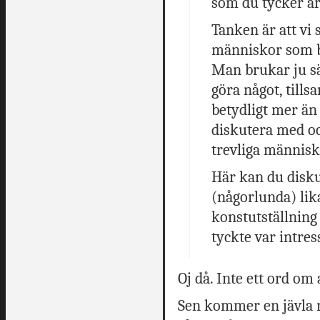
som du tycker är
Tanken är att vi 
människor som b
Man brukar ju sä
göra något, til
betydligt mer än 
diskutera med oc
trevliga männis
Här kan du disku
(någorlunda) lik
konstutställning
tyckte var intre
Oj då. Inte ett ord om 
Sen kommer en jävla m