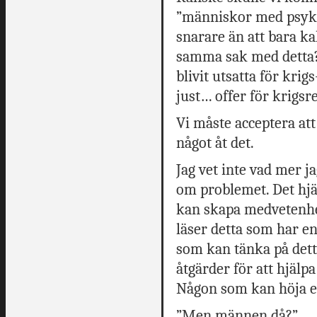
”människor med psyki
snarare än att bara k
samma sak med detta?
blivit utsatta för kri
just… offer för krigs
Vi måste acceptera att
något åt det.
Jag vet inte vad mer j
om problemet. Det hjä
kan skapa medvetenhet
läser detta som har en
som kan tänka på dett
åtgärder för att hjälp
Någon som kan höja et
”Men männen då?”.