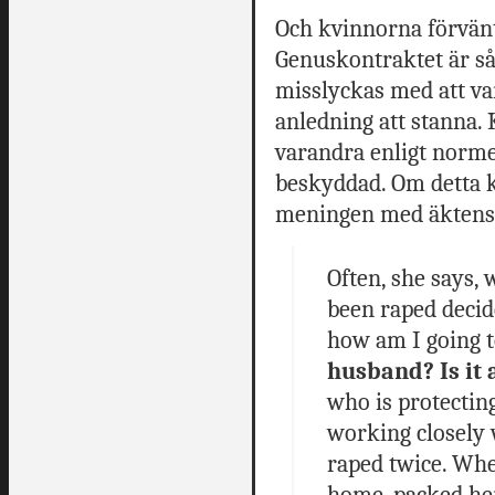
Och kvinnorna förvänta
Genuskontraktet är så
misslyckas med att v
anledning att stanna
varandra enligt norm
beskyddad. Om detta k
meningen med äktens
Often, she says,
been raped decid
how am I going t
husband? Is it 
who is protectin
working closely 
raped twice. Whe
home, packed her