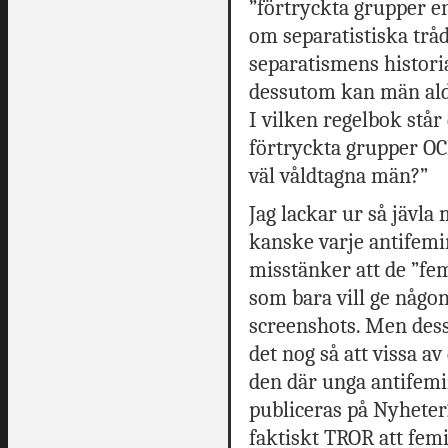
”förtryckta grupper e
om separatistiska trå
separatismens historia 
dessutom kan män aldr
I vilken regelbok står
förtryckta grupper OC
väl våldtagna män?”
Jag lackar ur så jävla 
kanske varje antifemin
misstänker att de ”fem
som bara vill ge någon
screenshots. Men dessv
det nog så att vissa a
den där unga antifemi
publiceras på Nyheter
faktiskt TROR att fem