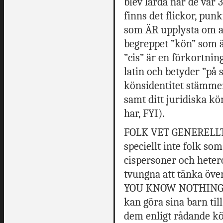
blev lärda när de var 3
finns det flickor, pun
som ÄR upplysta om at
begreppet ”kön” som är
”cis” är en förkortnin
latin och betyder ”på s
könsidentitet stämme
samt ditt juridiska kö
har, FYI).
FOLK VET GENERELLT
speciellt inte folk so
cispersoner och heter
tvungna att tänka över
YOU KNOW NOTHING JO
kan göra sina barn ti
dem enligt rådande kö