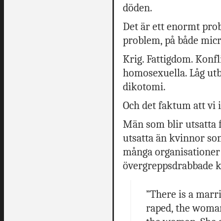
döden.
Det är ett enormt pro
problem, på både micr
Krig. Fattigdom. Konf
homosexuella. Låg utb
dikotomi.
Och det faktum att vi 
Män som blir utsatta f
utsatta än kvinnor som
många organisationer 
övergreppsdrabbade kv
”There is a marr
raped, the woman