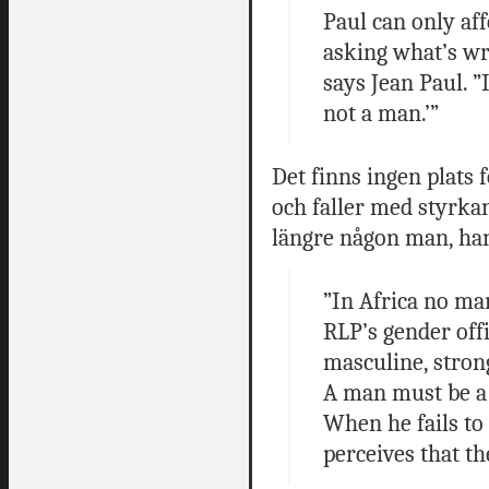
Paul can only af
asking what’s wro
says Jean Paul. ”
not a man.’”
Det finns ingen plats 
och faller med styrkan
längre någon man, han 
”In Africa no man
RLP’s gender off
masculine, stron
A man must be a 
When he fails to 
perceives that t