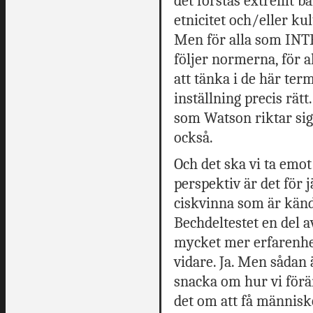
det förstås extremt ba
etnicitet och/eller ku
Men för alla som INTE 
följer normerna, för 
att tänka i de här ter
inställning precis rä
som Watson riktar sig 
också.
Och det ska vi ta emot
perspektiv är det för j
ciskvinna som är känd
Bechdeltestet en del 
mycket mer erfarenhe
vidare. Ja. Men sådan 
snacka om hur vi förä
det om att få människ