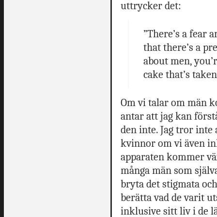
uttrycker det:
”There’s a fear 
that there’s a pr
about men, you’r
cake that’s taken
Om vi talar om män ko
antar att jag kan förs
den inte. Jag tror inte
kvinnor om vi även ink
apparaten kommer växa
många män som själva v
bryta det stigmata och
berätta vad de varit uts
inklusive sitt liv i d