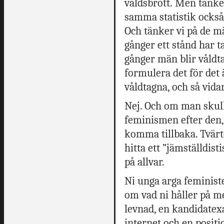
våldsbrott. Men tänker
samma statistik också 
Och tänker vi på de män
gånger ett stånd har ta
gånger män blir våldt
formulera det för det
våldtagna, och så vida
Nej. Och om man skull
feminismen efter den,
komma tillbaka. Tvärto
hitta ett ”jämställdis
på allvar.
Ni unga arga feministe
om vad ni håller på me
levnad, en kandidatex
internet och en posit