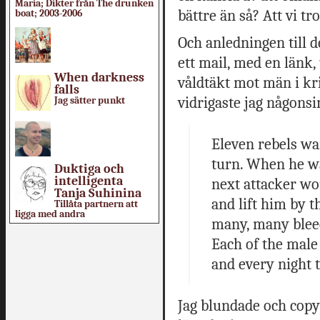
Maria; Dikter från The drunken
bättre än så? Att vi tro
boat; 2003-2006
Och anledningen till de
ett mail, med en länk,
When darkness
våldtäkt mot män i kri
falls
vidrigaste jag någonsin
Jag sätter punkt
Eleven rebels wa
turn. When he wa
Duktiga och
intelligenta
next attacker wo
Tanja Suhinina
and lift him by t
Tillåta partnern att
ligga med andra
many, many bleedi
Each of the male
and every night 
Jag blundade och copypa