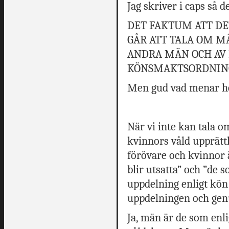
Jag skriver i caps så d
DET FAKTUM ATT DE
GÅR ATT TALA OM M
ANDRA MÄN OCH AV K
KÖNSMAKTSORDNIN
Men gud vad menar ho
När vi inte kan tala 
kvinnors våld upprätt
förövare och kvinnor ä
blir utsatta” och ”de s
uppdelning enligt kö
uppdelningen och gen
Ja, män är de som enlig