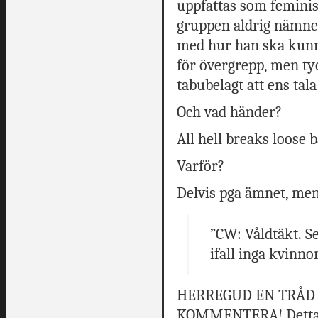
uppfattas som feminis
gruppen aldrig nämne
med hur han ska kunna
för övergrepp, men tyc
tabubelagt att ens tal
Och vad händer?
All hell breaks loose 
Varför?
Delvis pga ämnet, men
”CW: Våldtäkt. Se
ifall inga kvinn
HERREGUD EN TRÅD 
KOMMENTERA! Detta ä