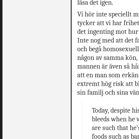
läsa det igen.
Vi hör inte speciellt
tycker att vi har frih
det ingenting mot hur 
Inte nog med att det f
och begå homosexuella
någon av samma kön, i
mannen är även så hå
att en man som erkänne
extremt hög risk att b
sin familj och sina vä
Today, despite hi
bleeds when he 
are such that he’
foods such as ba