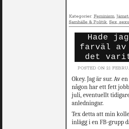
Kategorier:
Feminism
,
Jämst
Samhälle & Politik
,
Sex, sexu
Hade jag
farväl av
det vari
POSTED ON
21 FEBRUA
Okey. Jag är sur. Av 
någon har ett fett jobb
juli, eventuellt tidig
anledningar.
Tex detta att min koll
inlägg i en FB-grupp d