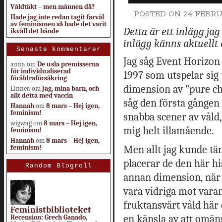
Våldtäkt – men männen då?
POSTED ON
24 FEBRU
Hade jag inte redan tagit farväl
av feminismen så hade det varit
Detta är ett inlägg ja
ikväll det hände
inlägg känns aktuellt 
Senaste kommentarer
Jag såg Event Horizon 
anna
om
De usla premisserna
för individualiserad
1997 som utspelar sig
föräldraförsäkring
dimension av ”pure ch
Linnea
om
Jag, mina barn, och
allt detta med vaccin
såg den första gången
Hannah
om
8 mars – Hej igen,
feminism!
snabba scener av våld,
wigwag
om
8 mars – Hej igen,
mig helt illamående.
feminism!
Hannah
om
8 mars – Hej igen,
feminism!
Men allt jag kunde tän
placerar de den här hi
Random Blogroll
annan dimension, när v
vara vidriga mot vara
fruktansvärt våld här o
Feministbiblioteket
en känsla av att omäns
Recension: Grech Ganado,