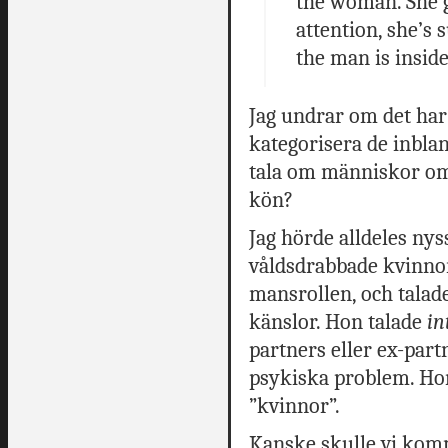
the woman. She g
attention, she’s
the man is inside
Jag undrar om det har 
kategorisera de inblan
tala om människor om v
kön?
Jag hörde alldeles ny
våldsdrabbade kvinnor
mansrollen, och talade
känslor. Hon talade
in
partners eller ex-par
psykiska problem. Hon
”kvinnor”.
Kanske skulle vi komm