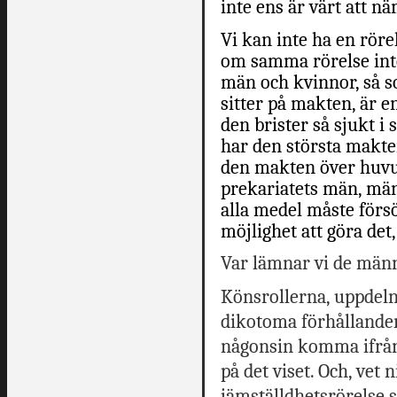
inte ens är värt att n
Vi kan inte ha en röre
om samma rörelse inte
män och kvinnor, så s
sitter på makten, är en
den brister så sjukt i 
har den största makte
den makten över huvu
prekariatets män, mä
alla medel måste förs
möjlighet att göra det
Var lämnar vi de män
Könsrollerna, uppdeln
dikotoma förhållanden 
någonsin komma ifrån,
på det viset. Och, vet n
jämställdhetsrörelse 