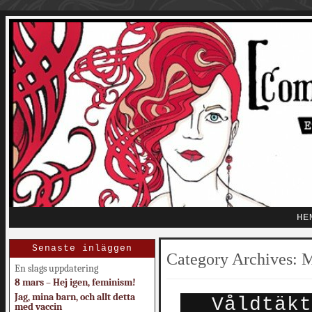
HE
Senaste inläggen
Category Archives:
M
En slags uppdatering
8 mars – Hej igen, feminism!
Jag, mina barn, och allt detta
Våldtäkt
med vaccin