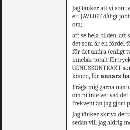
Jag tänker att vi som v
ett JÄVLIGT dåligt job
om;
att se hela bilden, att
det som är en fördel f
för det andra (enligt 
innebär totalt förtry
GENUSKONTRAKT som ge
könen, för
annars had
Fråga mig gärna mer
om ni inte vet vad det
frekvent än jag gjort 
Jag tänker skriva detta 
sedan vill jag aldrig 