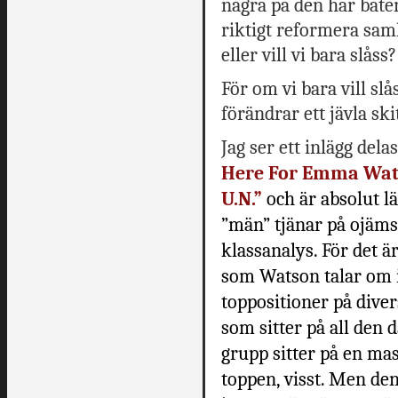
några på den här båten?
riktigt reformera sa
eller vill vi bara slåss?
För om vi bara vill slå
förändrar ett jävla ski
Jag ser ett inlägg dela
Here For Emma Wats
U.N.”
och är absolut lä
”män” tjänar på ojämst
klassanalys. För det ä
som Watson talar om i 
toppositioner på diver
som sitter på all den
grupp sitter på en mas
toppen, visst. Men den 