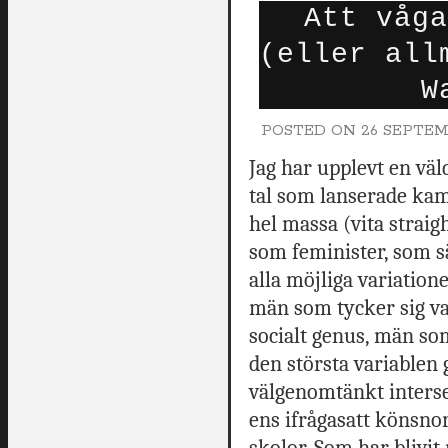
Att våga
(eller all
W
POSTED ON
26 SEPTEM
Jag har upplevt en vä
tal som lanserade kam
hel massa (vita straig
som feminister, som sä
alla möjliga variation
män som tycker sig va
socialt genus, män so
den största variablen
välgenomtänkt interse
ens ifrågasatt könsno
skolor. Som har blivit