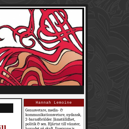
Hannah Lemoine
Genusvetare, media- &
kommunikationsvetare, nydansk,
2-barnsförälder. Jämställdhet,
politik & sex. Hjärtat till vänster,
ll
huvudet på skaft. Everyone is