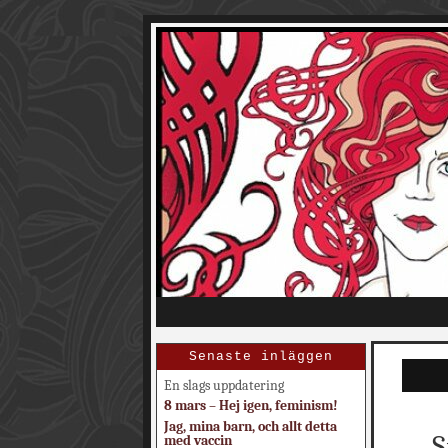
Senaste inläggen
En slags uppdatering
8 mars – Hej igen, feminism!
Jag, mina barn, och allt detta
S
med vaccin