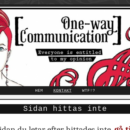
HEM
KONTAKT
WTF!?
Sidan hittas inte
idan du letar efter hittades inte,
gå ti