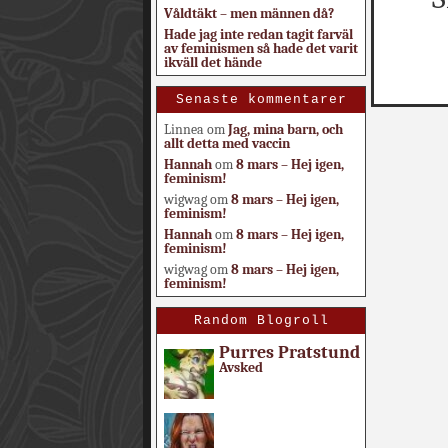
Våldtäkt – men männen då?
Hade jag inte redan tagit farväl
av feminismen så hade det varit
ikväll det hände
Senaste kommentarer
Linnea
om
Jag, mina barn, och
allt detta med vaccin
Hannah
om
8 mars – Hej igen,
feminism!
wigwag
om
8 mars – Hej igen,
feminism!
Hannah
om
8 mars – Hej igen,
feminism!
wigwag
om
8 mars – Hej igen,
feminism!
Random Blogroll
Purres Pratstund
Avsked